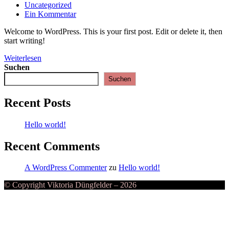
veröffentlicht:
Beitrags-
Uncategorized
Kategorie:
Beitrags-
Ein Kommentar
Kommentare:
Welcome to WordPress. This is your first post. Edit or delete it, then
start writing!
Hello
Weiterlesen
world!
Suchen
Suchen
Recent Posts
Hello world!
Recent Comments
A WordPress Commenter
zu
Hello world!
© Copyright Viktoria Düngfelder – 2026