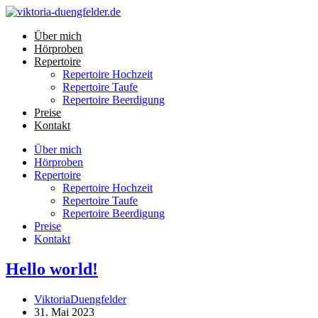
Zum
Inhalt
Über mich
springen
Hörproben
Repertoire
Repertoire Hochzeit
Repertoire Taufe
Repertoire Beerdigung
Preise
Kontakt
Über mich
Hörproben
Repertoire
Repertoire Hochzeit
Repertoire Taufe
Repertoire Beerdigung
Preise
Kontakt
Hello world!
Beitrags-
ViktoriaDuengfelder
Autor:
Beitrag
31. Mai 2023